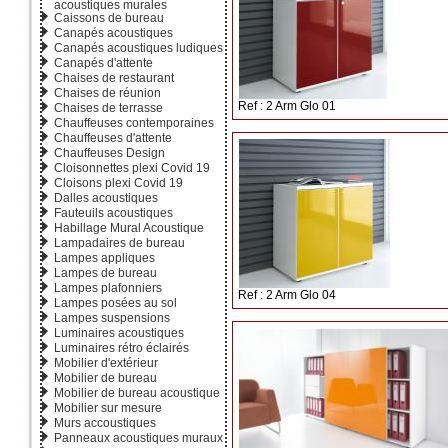
acoustiques murales
Caissons de bureau
Canapés acoustiques
Canapés acoustiques ludiques
Canapés d'attente
Chaises de restaurant
Chaises de réunion
Ref : 2 Arm Glo 01
Chaises de terrasse
Chauffeuses contemporaines
Chauffeuses d'attente
Chauffeuses Design
Cloisonnettes plexi Covid 19
Cloisons plexi Covid 19
Dalles acoustiques
Fauteuils acoustiques
Habillage Mural Acoustique
Lampadaires de bureau
Lampes appliques
Lampes de bureau
Lampes plafonniers
Ref : 2 Arm Glo 04
Lampes posées au sol
Lampes suspensions
Luminaires acoustiques
Luminaires rétro éclairés
Mobilier d'extérieur
Mobilier de bureau
Mobilier de bureau acoustique
Mobilier sur mesure
Murs accoustiques
Panneaux acoustiques muraux