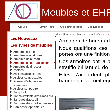
Meubles et EHP
Accueil
Savoir-Faire
Qui sommes-nous
Les Espaces
Menu Gauche
Les Types de meubles
Armoires d
Les Nouveaux
Armoires de bureau d
Les Types de meubles
Nous qualifions ces
Armoires à cases
portes ont une finit
Armoires acoustiques
Armoires de bureau
Ces armoires ont la p
Armoires de bureau design
stratifié brillant où de
Armoires de direction
Assises
Elles s'accordent 
Assises acoustiques
Assises composables
banques d'accueil éq
Assises d’attente avec
alimentation
Assises sur poutre
Baby foot
Bancs d'attente avec dossiers
Banques d'accueil
Banques d'accueil sur mesure
Cabines téléphoniques