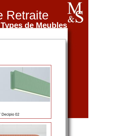
 Retraite
 Types de Meubles
7 Decipio 02