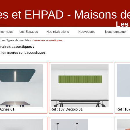
s et EHPAD - Maisons de
Les
mes-nous
Les Espaces
Nos réalisations
Nouveautés
Nous contacter
e
Les Types de meubles
Luminaires acoustiques
naires acoustiques :
 luminaires sont acoustiques.
 Agnes 01
Ref : 107 Decipio 01
Ref : 10