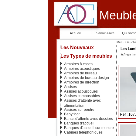
Meuble
Accueil
Savoir-Faire
Qui som
Menu Gauch
Les Nouveaux
Les Lumi
Même les
Les Types de meubles
Armoires à cases
Armoires acoustiques
Armoires de bureau
Armoires de bureau design
Armoires de direction
Assises
Assises acoustiques
Assises composables
Assises d’attente avec
alimentation
Assises sur poutre
Baby foot
Ref : 107
Bancs d'attente avec dossiers
Banques d'accueil
Banques d'accueil sur mesure
Cabines téléphoniques