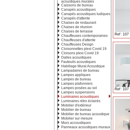
acoustiques murales
Caissons de bureau
Canapés acoustiques
Canapés acoustiques ludiques
Canapés d'attente
Chaises de restaurant
Chaises de réunion
Chaises de terrasse
Ref : 107
Chauffeuses contemporaines
Chauffeuses d'attente
Chauffeuses Design
Cloisonnettes plexi Covid 19
Cloisons plexi Covid 19
Dalles acoustiques
Fauteuils acoustiques
Habillage Mural Acoustique
Lampadaires de bureau
Lampes appliques
Lampes de bureau
Lampes plafonniers
Lampes posées au sol
Ref : 10
Lampes suspensions
Luminaires acoustiques
Luminaires rétro éclairés
Mobilier d'extérieur
Mobilier de bureau
Mobilier de bureau acoustique
Mobilier sur mesure
Murs accoustiques
Panneaux acoustiques muraux