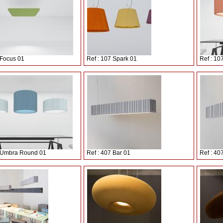
 Focus 01
Ref : 107 Spark 01
Ref : 1
7 Umbra Round 01
Ref : 407 Bar 01
Ref : 40