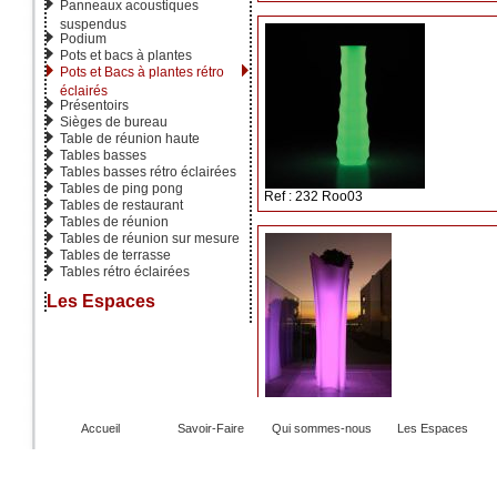
Panneaux acoustiques
suspendus
Podium
Pots et bacs à plantes
Pots et Bacs à plantes rétro
éclairés
Présentoirs
Sièges de bureau
Table de réunion haute
Tables basses
Tables basses rétro éclairées
Tables de ping pong
Ref : 232 Roo03
Tables de restaurant
Tables de réunion
Tables de réunion sur mesure
Tables de terrasse
Tables rétro éclairées
Les Espaces
Ref : 248 Al 08
Accueil
Savoir-Faire
Qui sommes-nous
Les Espaces