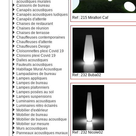
acoustiques murales
Caissons de bureau
Canapés acoustiques
Canapés acoustiques ludiques
Ref : 215 Mirafiori Caf
Canapés d'attente
Chaises de restaurant
Chaises de réunion
Chaises de terrasse
Chauffeuses contemporaines
Chauffeuses d'attente
Chauffeuses Design
Cloisonnettes plexi Covid 19
Cloisons plexi Covid 19
Dalles acoustiques
Fauteuils acoustiques
Habillage Mural Acoustique
Lampadaires de bureau
Ref : 232 Buba02
Lampes appliques
Lampes de bureau
Lampes plafonniers
Lampes posées au sol
Lampes suspensions
Luminaires acoustiques
Luminaires rétro éclairés
Mobilier d'extérieur
Mobilier de bureau
Mobilier de bureau acoustique
Mobilier sur mesure
Murs accoustiques
Ref : 232 Nicole02
Panneaux acoustiques muraux