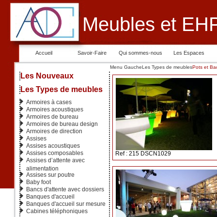
Meubles et EHP
Accueil
Savoir-Faire
Qui sommes-nous
Les Espaces
Menu Gauche
Les Types de meubles
Pots et Bac
Les Nouveaux
Les Types de meubles
Armoires à cases
Armoires acoustiques
Armoires de bureau
Armoires de bureau design
Armoires de direction
Assises
Assises acoustiques
Assises composables
Ref : 215 DSCN1029
Assises d’attente avec
alimentation
Assises sur poutre
Baby foot
Bancs d'attente avec dossiers
Banques d'accueil
Banques d'accueil sur mesure
Cabines téléphoniques