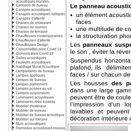
acoustiques murales
Le panneau acousti
Caissons de bureau
Canapés acoustiques
un élément acoustiq
Canapés acoustiques ludiques
Canapés d'attente
faces
Chaises de restaurant
Chaises de réunion
une multitude de c
Chaises de terrasse
la structuration ph
Chauffeuses contemporaines
Chauffeuses d'attente
Les
panneaux susp
Chauffeuses Design
Cloisonnettes plexi Covid 19
le son , éviter la rév
Cloisons plexi Covid 19
Dalles acoustiques
Suspendus horizonta
Fauteuils acoustiques
plafond, ils délimit
Habillage Mural Acoustique
Lampadaires de bureau
faces / sur chacun de
Lampes appliques
Lampes de bureau
Les housses
des p
Lampes plafonniers
Lampes posées au sol
dans une large gam
Lampes suspensions
peuvent être de couleu
Luminaires acoustiques
Luminaires rétro éclairés
l’impression d’un 
Mobilier d'extérieur
lavables et peuven
Mobilier de bureau
Mobilier de bureau acoustique
décoration intérieure 
Mobilier sur mesure
Murs accoustiques
Panneaux acoustiques muraux