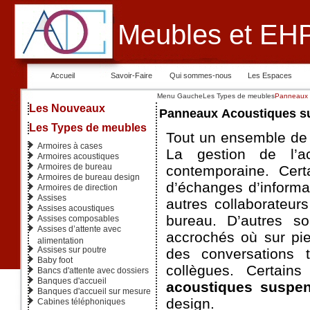
Meubles et EHP
Accueil
Savoir-Faire
Qui sommes-nous
Les Espaces
Menu Gauche
Les Types de meubles
Panneaux 
Les Nouveaux
Panneaux Acoustiques s
Les Types de meubles
Tout un ensemble de 
Armoires à cases
La gestion de l’a
Armoires acoustiques
Armoires de bureau
contemporaine. Cer
Armoires de bureau design
d’échanges d’informa
Armoires de direction
Assises
autres collaborateurs
Assises acoustiques
bureau. D’autres s
Assises composables
Assises d’attente avec
accrochés où sur pie
alimentation
Assises sur poutre
des conversations 
Baby foot
collègues. Certai
Bancs d'attente avec dossiers
Banques d'accueil
acoustiques susp
Banques d'accueil sur mesure
design.
Cabines téléphoniques