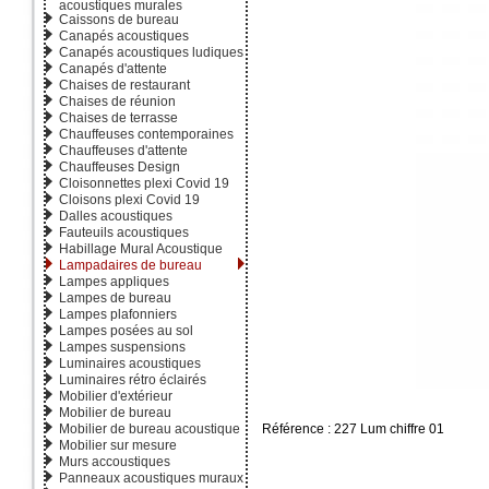
acoustiques murales
Caissons de bureau
Canapés acoustiques
Canapés acoustiques ludiques
Canapés d'attente
Chaises de restaurant
Chaises de réunion
Chaises de terrasse
Chauffeuses contemporaines
Chauffeuses d'attente
Chauffeuses Design
Cloisonnettes plexi Covid 19
Cloisons plexi Covid 19
Dalles acoustiques
Fauteuils acoustiques
Habillage Mural Acoustique
Lampadaires de bureau
Lampes appliques
Lampes de bureau
Lampes plafonniers
Lampes posées au sol
Lampes suspensions
Luminaires acoustiques
Luminaires rétro éclairés
Mobilier d'extérieur
Mobilier de bureau
Mobilier de bureau acoustique
Référence : 227 Lum chiffre 01
Mobilier sur mesure
Murs accoustiques
Panneaux acoustiques muraux