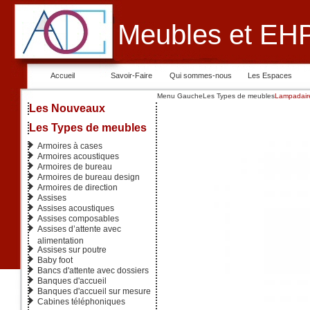
Meubles et EHP
Accueil
Savoir-Faire
Qui sommes-nous
Les Espaces
Menu Gauche
Les Types de meubles
Lampadair
Les Nouveaux
Les Types de meubles
Armoires à cases
Armoires acoustiques
Armoires de bureau
Armoires de bureau design
Armoires de direction
Assises
Assises acoustiques
Assises composables
Assises d’attente avec
alimentation
Assises sur poutre
Baby foot
Bancs d'attente avec dossiers
Banques d'accueil
Banques d'accueil sur mesure
Cabines téléphoniques